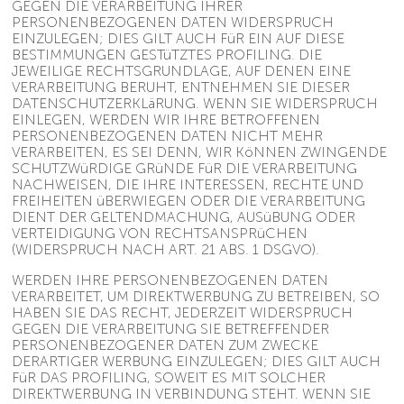
GEGEN DIE VERARBEITUNG IHRER
PERSONENBEZOGENEN DATEN WIDERSPRUCH
EINZULEGEN; DIES GILT AUCH FüR EIN AUF DIESE
BESTIMMUNGEN GESTüTZTES PROFILING. DIE
JEWEILIGE RECHTSGRUNDLAGE, AUF DENEN EINE
VERARBEITUNG BERUHT, ENTNEHMEN SIE DIESER
DATENSCHUTZERKLäRUNG. WENN SIE WIDERSPRUCH
EINLEGEN, WERDEN WIR IHRE BETROFFENEN
PERSONENBEZOGENEN DATEN NICHT MEHR
VERARBEITEN, ES SEI DENN, WIR KöNNEN ZWINGENDE
SCHUTZWüRDIGE GRüNDE FüR DIE VERARBEITUNG
NACHWEISEN, DIE IHRE INTERESSEN, RECHTE UND
FREIHEITEN üBERWIEGEN ODER DIE VERARBEITUNG
DIENT DER GELTENDMACHUNG, AUSüBUNG ODER
VERTEIDIGUNG VON RECHTSANSPRüCHEN
(WIDERSPRUCH NACH ART. 21 ABS. 1 DSGVO).
WERDEN IHRE PERSONENBEZOGENEN DATEN
VERARBEITET, UM DIREKTWERBUNG ZU BETREIBEN, SO
HABEN SIE DAS RECHT, JEDERZEIT WIDERSPRUCH
GEGEN DIE VERARBEITUNG SIE BETREFFENDER
PERSONENBEZOGENER DATEN ZUM ZWECKE
DERARTIGER WERBUNG EINZULEGEN; DIES GILT AUCH
FüR DAS PROFILING, SOWEIT ES MIT SOLCHER
DIREKTWERBUNG IN VERBINDUNG STEHT. WENN SIE