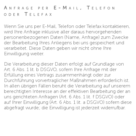
Anfrage per E-Mail, Telefon
oder Telefax
Wenn Sie uns per E-Mail, Telefon oder Telefax kontaktieren,
wird Ihre Anfrage inklusive aller daraus hervorgehenden
personenbezogenen Daten (Name, Anfrage) zum Zwecke
der Bearbeitung Ihres Anliegens bei uns gespeichert und
verarbeitet. Diese Daten geben wir nicht ohne Ihre
Einwilligung weiter.
Die Verarbeitung dieser Daten erfolgt auf Grundlage von
Art. 6 Abs. 1 lit. b DSGVO, sofern Ihre Anfrage mit der
Erfüllung eines Vertrags zusammenhängt oder zur
Durchführung vorvertraglicher Maßnahmen erforderlich ist.
In allen übrigen Fällen beruht die Verarbeitung auf unserem
berechtigten Interesse an der effektiven Bearbeitung der an
uns gerichteten Anfragen (Art. 6 Abs. 1 lit. f DSGVO) oder
auf Ihrer Einwilligung (Art. 6 Abs. 1 lit. a DSGVO) sofern diese
abgefragt wurde; die Einwilligung ist jederzeit widerrufbar.
Die von Ihnen an uns per Kontaktanfragen übersandten
Daten verbleiben bei uns, bis Sie uns zur Löschung
auffordern, Ihre Einwilligung zur Speicherung widerrufen
oder der Zweck für die Datenspeicherung entfällt (z.B. nach